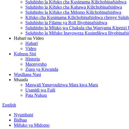
Suluhisho la Kifuko cha Kusimama Kilichobinafsishwa
Suluhisho la Kifuko cha Kahawa Kilichobinafsishwa
Suluhisho la Kifuko cha Mdomo Kilichobinafsishwa
Kifuko cha Kusimama Kilichobinafsishwa chenye Suluh
Suluhisho la Filamu ya Roll Iliyobinafsishwa
Suluhisho la Mfuko wa Chakula cha Wanyama Kipenzi 
Suluhisho la Mifuko Inayoweza Kusindikwa Iliyobinafs
Habari na Video
Habari
Video
Kuhusu Sisi
Historia
Maonyesho
Ziara ya Kiwanda
Wasiliana Nasi
Msaada
Maswali Yanayoulizwa Mara kwa Mara
Usanidi wa Faili
Pata Nukuu
English
Nyumbani
Bidhaa
Mifuko ya Midomo