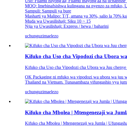
Uso: Filamu isiyong'aa; Filamu inayong'aa na uchapis
MOQ: Imebinafsishwa kulingana na nyenzo za mfuko, U
Sampuli: Sampuli ya bure
Masharti ya Malipo: T/T, amana ya 30%, salio la 70% kabl
Muda wa Uwasilishaji: Siku 10 ~ 15
Njia ya Uwasilishaji: Express / hewa / baharini
uchunguzi
maelezo
Kifuko cha Uso cha Vipodozi cha Ubora w
Kifuko cha Uso cha Vipodozi cha Ubora wa Juu cheny
OK Packaging ni mfuko wa vipodozi wa ubora wa juu wa
Thailand na Vietnam. Tunasambaza vifungashio vya ju
uchunguzi
maelezo
Kifuko cha Mbolea | Mtengenezaji wa Juml
Kifuko cha Mbolea | Mtengenezaji wa Jumla | Ufungash