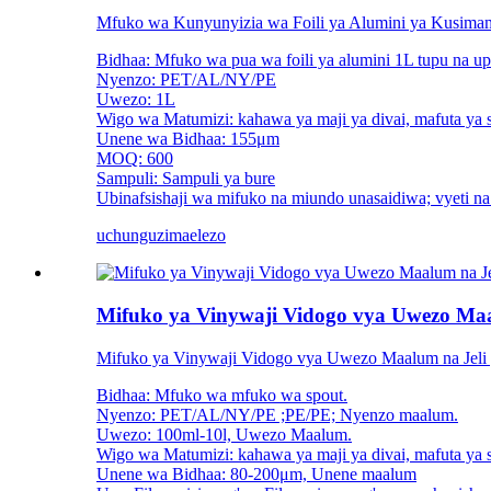
Mfuko wa Kunyunyizia wa Foili ya Alumini ya Kusima
Bidhaa: Mfuko wa pua wa foili ya alumini 1L tupu na u
Nyenzo: PET/AL/NY/PE
Uwezo: 1L
Wigo wa Matumizi: kahawa ya maji ya divai, mafuta ya s
Unene wa Bidhaa: 155μm
MOQ: 600
Sampuli: Sampuli ya bure
Ubinafsishaji wa mifuko na miundo unasaidiwa; vyeti na 
uchunguzi
maelezo
Mifuko ya Vinywaji Vidogo vya Uwezo Maa
Mifuko ya Vinywaji Vidogo vya Uwezo Maalum na Jeli 
Bidhaa: Mfuko wa mfuko wa spout.
Nyenzo: PET/AL/NY/PE ;PE/PE; Nyenzo maalum.
Uwezo: 100ml-10l, Uwezo Maalum.
Wigo wa Matumizi: kahawa ya maji ya divai, mafuta ya s
Unene wa Bidhaa: 80-200μm, Unene maalum