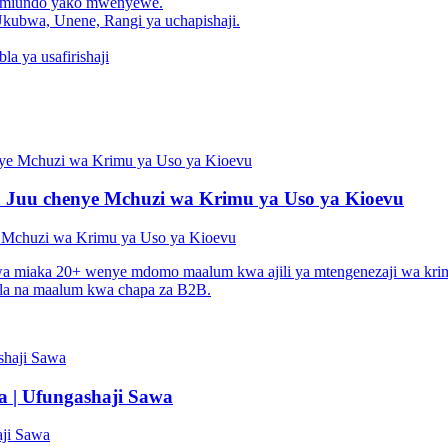
he miundo yako mwenyewe.
kubwa, Unene, Rangi ya uchapishaji.
a ya usafirishaji
a Juu chenye Mchuzi wa Krimu ya Uso ya Kioevu
e Mchuzi wa Krimu ya Uso ya Kioevu
 miaka 20+ wenye mdomo maalum kwa ajili ya mtengenezaji wa krimu y
mla na maalum kwa chapa za B2B.
a | Ufungashaji Sawa
aji Sawa