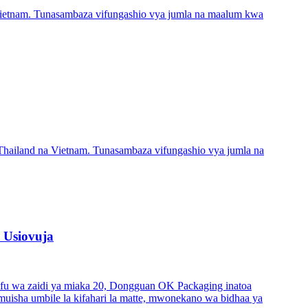
 Vietnam. Tunasambaza vifungashio vya jumla na maalum kwa
 Thailand na Vietnam. Tunasambaza vifungashio vya jumla na
 Usiovuja
fu wa zaidi ya miaka 20, Dongguan OK Packaging inatoa
umuisha umbile la kifahari la matte, mwonekano wa bidhaa ya