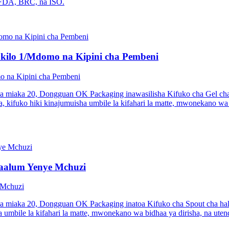
a FDA, BRC, na ISO.
a kilo 1/Mdomo na Kipini cha Pembeni
mo na Kipini cha Pembeni
ya miaka 20, Dongguan OK Packaging inawasilisha Kifuko cha Gel c
, kifuko hiki kinajumuisha umbile la kifahari la matte, mwonekano wa 
Maalum Yenye Mchuzi
 Mchuzi
a miaka 20, Dongguan OK Packaging inatoa Kifuko cha Spout cha hali
a umbile la kifahari la matte, mwonekano wa bidhaa ya dirisha, na u