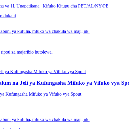
ma ya 1L Unapatikana | Kifuko Kitupu cha PET/AL/NY/PE
po dukani
abuni ya kufulia, mfuko wa chakula wa maji; nk.
ripoti za majaribio hutolewa.
lum na Jeli ya Kufungasha Mifuko ya Vifuko vya Sp
ya Kufungasha Mifuko ya Vifuko vya Spout
abuni ya kufulia, mfuko wa chakula wa maji; nk.