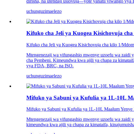
dirisha, na utendaji usiovuja—yote yanatii viwango vy
uchunguzi
maelezo
Kifuko cha Jeli ya Kuogea Kisichovuja ch
Kifuko cha Jeli ya Kuogea Kisichovuja cha kilo 1/Mdo
Mtengenezaji wa vifungashio mwenye uzoefu wa zaidi 
cha Pembeni. Kimeundwa kwa ajili ya chapa za kimataifa
vya FDA, BRC, na ISO.
uchunguzi
maelezo
Mifuko ya Sabuni ya Kufulia ya 1L-10L 
Mifuko ya Sabuni ya Kufulia ya 1L-10L Maalum Yenye
Mtengenezaji wa vifungashio mwenye uzoefu wa zaidi y
kimeundwa kwa ajili ya chapa za kimataifa, kinajumuish