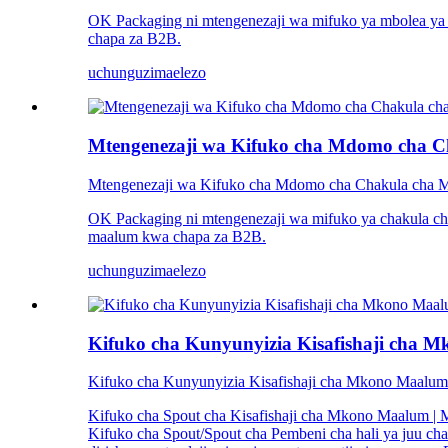
OK Packaging ni mtengenezaji wa mifuko ya mbolea ya z
chapa za B2B.
uchunguzi
maelezo
Mtengenezaji wa Kifuko cha Mdomo cha C
Mtengenezaji wa Kifuko cha Mdomo cha Chakula cha M
OK Packaging ni mtengenezaji wa mifuko ya chakula cha
maalum kwa chapa za B2B.
uchunguzi
maelezo
Kifuko cha Kunyunyizia Kisafishaji cha
Kifuko cha Kunyunyizia Kisafishaji cha Mkono Maalu
Kifuko cha Spout cha Kisafishaji cha Mkono Maalum | 
Kifuko cha Spout/Spout cha Pembeni cha hali ya juu cha 