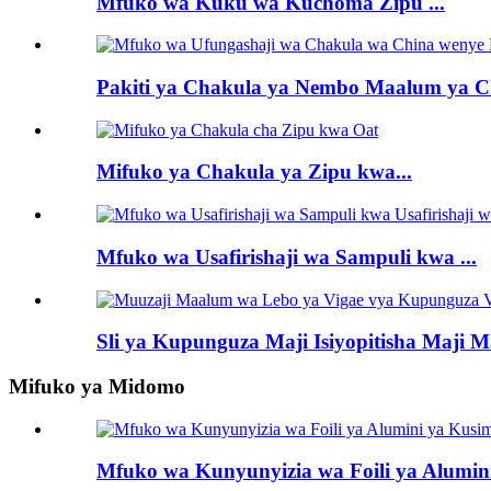
Mfuko wa Kuku wa Kuchoma Zipu ...
Pakiti ya Chakula ya Nembo Maalum ya Ch
Mifuko ya Chakula ya Zipu kwa...
Mfuko wa Usafirishaji wa Sampuli kwa ...
Sli ya Kupunguza Maji Isiyopitisha Maji M
Mifuko ya Midomo
Mfuko wa Kunyunyizia wa Foili ya Alumi