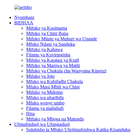
Nyumbani
BIDHAA
Mifuko ya Kusimama
Mifuko ya Chini Bapa
Mifuko Mitatu ya Muhuri wa Upande
Mfuko Ndani ya Sanduku
Mifuko ya Kahawa
Filamu ya Kuviringisha
Mifuko ya Karatasi ya Kraft
Mifuko ya Maziwa ya Matiti
Mifuko ya Chakula cha Wanyama Kipenzi
Mifuko ya Joto
Mfuko wa Kuhifadhi Chakula
Mfuko Mara Mbili wa Chini
Mifuko ya Midomo
Mfuko wa uharibifu
Mfuko wenye umbo
Filamu ya malighafi
Hisa
Mifuko ya Mboga na Matunda
Ubinafsishaji wa Ufungashaji
Suluhisho la Mfuko Uliobinafsishwa Katika Kisanduku