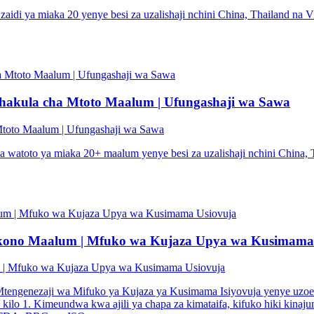
aidi ya miaka 20 yenye besi za uzalishaji nchini China, Thailand na
hakula cha Mtoto Maalum | Ufungashaji wa Sawa
toto Maalum | Ufungashaji wa Sawa
 watoto ya miaka 20+ maalum yenye besi za uzalishaji nchini China,
 Mkono Maalum | Mfuko wa Kujaza Upya wa Kusimama
m | Mfuko wa Kujaza Upya wa Kusimama Usiovuja
Mtengenezaji wa Mifuko ya Kujaza ya Kusimama Isiyovuja yenye uzoe
kilo 1. Kimeundwa kwa ajili ya chapa za kimataifa, kifuko hiki kinaj