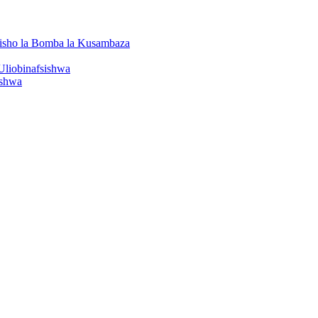
isho la Bomba la Kusambaza
Uliobinafsishwa
ishwa