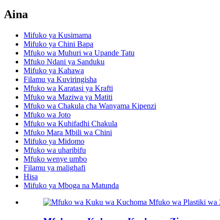
Aina
Mifuko ya Kusimama
Mifuko ya Chini Bapa
Mfuko wa Muhuri wa Upande Tatu
Mfuko Ndani ya Sanduku
Mifuko ya Kahawa
Filamu ya Kuviringisha
Mfuko wa Karatasi ya Krafti
Mfuko wa Maziwa ya Matiti
Mfuko wa Chakula cha Wanyama Kipenzi
Mfuko wa Joto
Mfuko wa Kuhifadhi Chakula
Mfuko Mara Mbili wa Chini
Mifuko ya Midomo
Mfuko wa uharibifu
Mfuko wenye umbo
Filamu ya malighafi
Hisa
Mifuko ya Mboga na Matunda