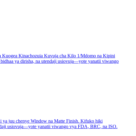
ha Kuogea Kinachozuia Kuvuja cha Kilo 1/Mdomo na Kipini
bidhaa ya dirisha, na utendaji usiovuja—yote yanatii viwango
 ya juu chenye Window na Matte Finish. Kifuko hiki
tendaji usiovuja—yote yanatii viwango vya FDA, BRC, na ISO.