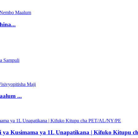
ina...
aalum ...
ni ya Kusimama ya 1L Unapatikana | Kifuko Kitupu